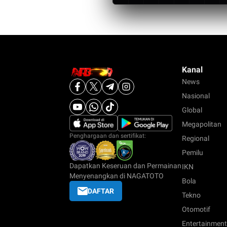
Kanal
News
Nasional
Global
Megapolitan
Penghargaan dan sertifikat:
Regional
Pemilu
Dapatkan Keseruan dan Permainan
IKN
Menyenangkan di NAGATOTO
Bola
DAFTAR
Tekno
Otomotif
Entertainment