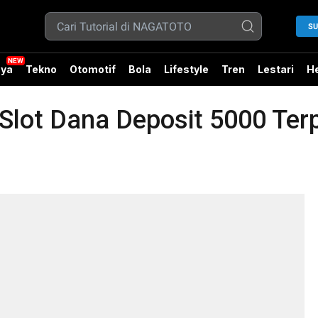
SU
ya
Tekno
Otomotif
Bola
Lifestyle
Tren
Lestari
He
lot Dana Deposit 5000 Te