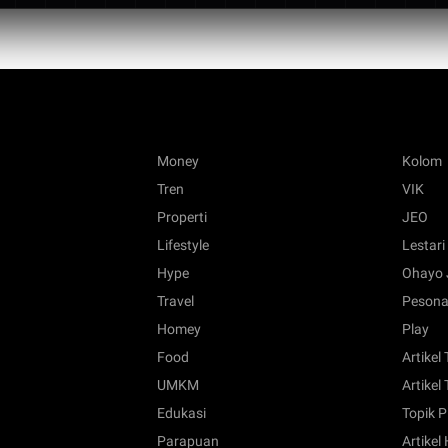
Money
Kolom
Tren
VIK
Properti
JEO
Lifestyle
Lestari
Hype
Ohayo 
Travel
Pesona
Homey
Play
Food
Artikel
UMKM
Artikel 
Edukasi
Topik P
Parapuan
Artikel