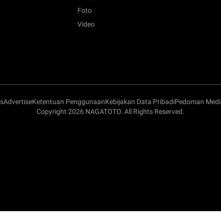
Foto
Video
s
Advertise
Ketentuan Penggunaan
Kebijakan Data Pribadi
Pedoman Media
Copyright 2026 NAGATOTO. All Rights Reserved.