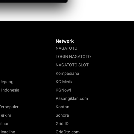
Network
NAGATOTO
LOGIN NAGATOTO
NAGATOTO SLOT
Kompasiana
Jepang
KG Media
 Indonesia
KGNow!
Pasangiklan.com
 Terpopuler
Kontan
Terkini
Sonora
ilihan
Grid.ID
 Headline
GridOto.com