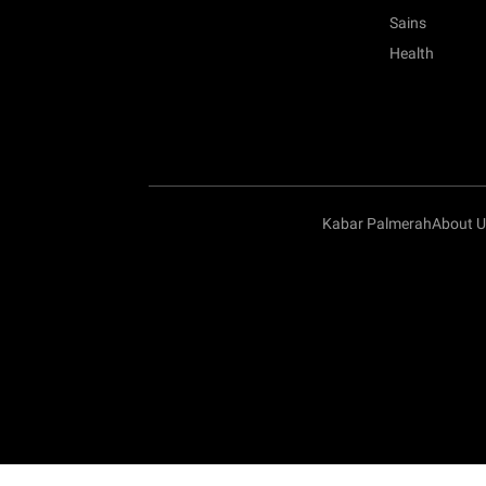
Sains
Health
Kabar Palmerah
About U