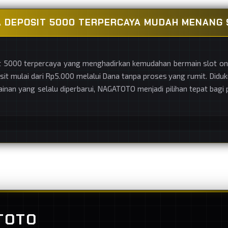
A DEPOSIT 5000 TERPERCAYA MUDAH MENANG
t 5000 terpercaya yang menghadirkan kemudahan bermain slot onl
it mulai dari Rp5.000 melalui Dana tanpa proses yang rumit. Didu
mainan yang selalu diperbarui, NAGATOTO menjadi pilihan tepat ba
TOTO