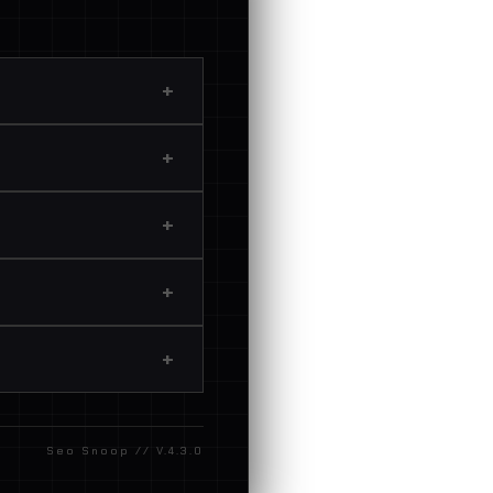
+
nkan hari ini.
+
eluang menang Anda
+
yang membuat setiap
+
si Anda dilindungi,
+
il. NAGATOTO
Seo Snoop // V.4.3.0