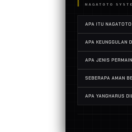
NAGATOTO SYST
APA ITU NAGATOTO
NAGATOTO adalah link 
APA KEUNGGULAN D
NAGATOTO Link membe
APA JENIS PERMAI
dengan pengalaman b
NAGATOTO menawarkan
SEBERAPA AMAN B
putaran semakin men
NAGATOTO mengutamak
APA YANGHARUS DI
memastikan pengala
Tim layanan pelangg
berkomitmen untuk m