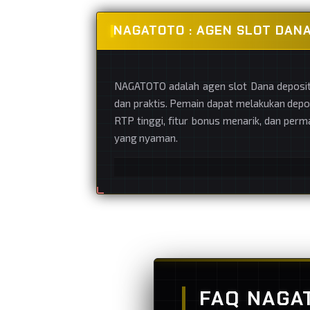
NAGATOTO : AGEN SLOT DAN
NAGATOTO
adalah agen slot Dana deposi
dan praktis. Pemain dapat melakukan depos
RTP tinggi, fitur bonus menarik, dan per
yang nyaman.
FAQ NAGA