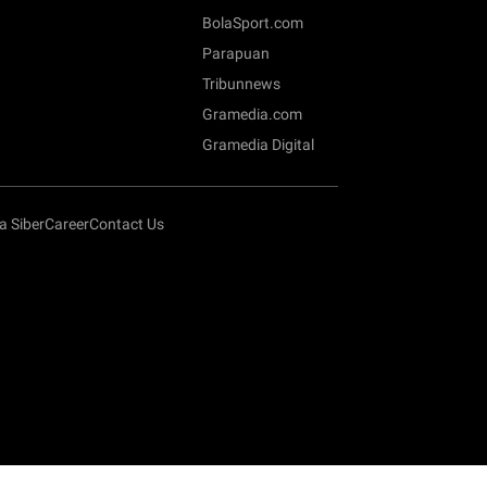
BolaSport.com
Parapuan
Tribunnews
Gramedia.com
Gramedia Digital
 Siber
Career
Contact Us