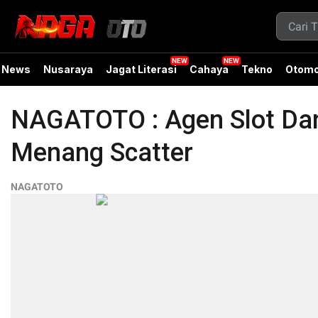
News
Nusaraya
Jagat Literasi
Cahaya
Tekno
Otomo
NAGATOTO : Agen Slot Da
Menang Scatter
NAGATOTO