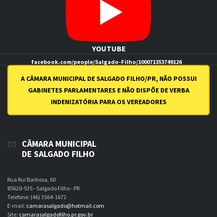
FACEBOOK
YOUTUBE
facebook.com/people/Salgado-Filho/100071353749126
youtube.com/channel/UCI7uqZN0Aq0Be7GbFthSSiw
A CÂMARA MUNICIPAL DE SALGADO FILHO/PR, NÃO POSSUI
GABINETES PARLAMENTARES E NÃO DISPÕE DE VERBA
INDENIZATÓRIA PARA OS VEREADORES
CÂMARA MUNICIPAL
DE SALGADO FILHO
Rua Rui Barbosa, 60
85620-535 - Salgado Filho - PR
Telefone: (46) 3564-1672
E-mail:
camarasalgado@hotmail.com
Site:
camarasalgadofilho.pr.gov.br